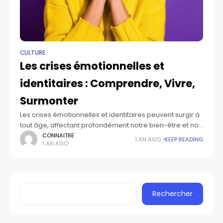
CULTURE
Les crises émotionnelles et
identitaires : Comprendre, Vivre,
Surmonter
Les crises émotionnelles et identitaires peuvent surgir à
tout âge, affectant profondément notre bien-être et nos
relations. Elles sont souvent causées par des
CONNAITRE
1 AN AGO
KEEP READING
1 AN AGO
événements traumatisants, mais il est possible de
Rechercher