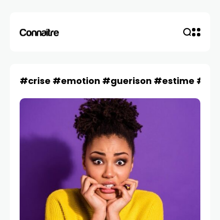
#crise #emotion #guerison #estime #cou