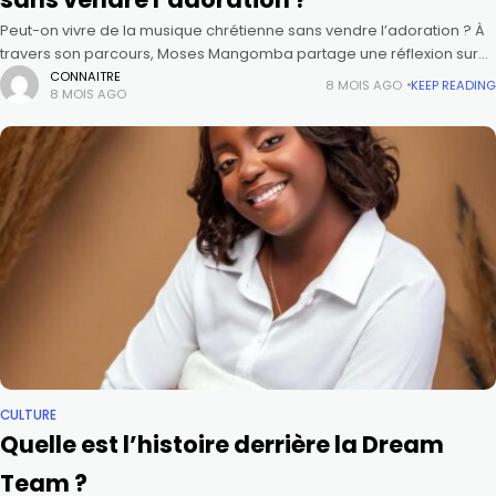
Peut-on vivre de la musique chrétienne sans vendre l’adoration ? À
travers son parcours, Moses Mangomba partage une réflexion sur
l’appel, la foi, le travail et l’intégrité. Entre discipline, persévérance
CONNAITRE
8 MOIS AGO
KEEP READING
8 MOIS AGO
CULTURE
Quelle est l’histoire derrière la Dream
Team ?