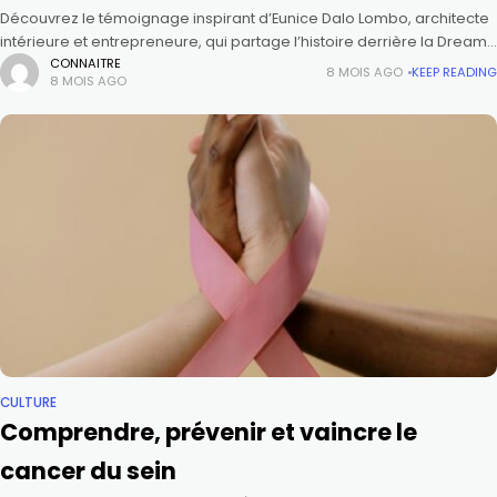
Découvrez le témoignage inspirant d’Eunice Dalo Lombo, architecte
intérieure et entrepreneure, qui partage l’histoire derrière la Dream
Team. De ses débuts en 2014 à la création d’une plateforme unique
CONNAITRE
8 MOIS AGO
KEEP READING
8 MOIS AGO
pour
CULTURE
Comprendre, prévenir et vaincre le
cancer du sein