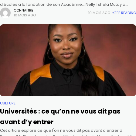
d’écoles à la fondation de son Académie… Nelly Tshela Mutay a
choisi de transformer les failles du système éducatif
CONNAITRE
10 MOIS AGO
KEEP READING
10 MOIS AGO
CULTURE
Universités : ce qu’on ne vous dit pas
avant d’y entrer
Cet article explore ce que l'on ne vous dit pas avant d'entrer à