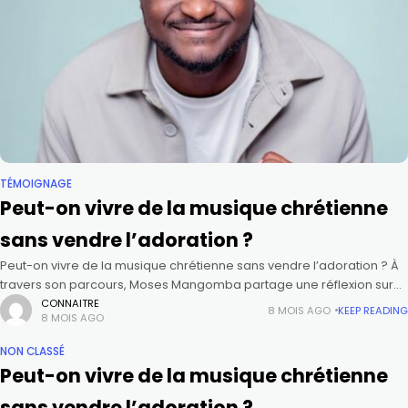
TÉMOIGNAGE
Peut-on vivre de la musique chrétienne
sans vendre l’adoration ?
Peut-on vivre de la musique chrétienne sans vendre l’adoration ? À
travers son parcours, Moses Mangomba partage une réflexion sur
l’appel, la foi, le travail et l’intégrité. Entre discipline, persévérance
CONNAITRE
8 MOIS AGO
KEEP READING
8 MOIS AGO
NON CLASSÉ
Peut-on vivre de la musique chrétienne
sans vendre l’adoration ?