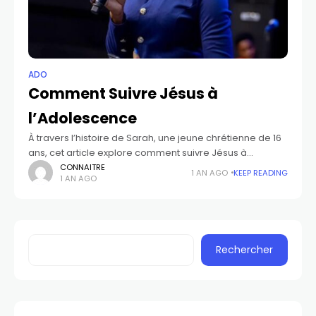
ADO
Comment Suivre Jésus à
l’Adolescence
À travers l’histoire de Sarah, une jeune chrétienne de 16
ans, cet article explore comment suivre Jésus à
l’adolescence malgré les tentations, les doutes et la
CONNAITRE
1 AN AGO
KEEP READING
1 AN AGO
pression. Il propose 4
Rechercher