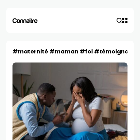
#maternité #maman #foi #témoignage #