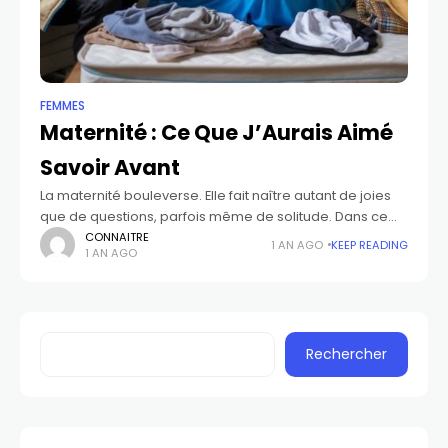
FEMMES
Maternité : Ce Que J’Aurais Aimé
Savoir Avant
La maternité bouleverse. Elle fait naître autant de joies
que de questions, parfois même de solitude. Dans ce
témoignage simple et sincère, je partage ce que
CONNAITRE
1 AN AGO
KEEP READING
1 AN AGO
j’aurais aimé savoir avant
Rechercher