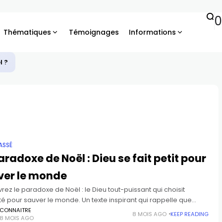
0
Thématiques
Témoignages
Informations
l ?
ASSÉ
aradoxe de Noël : Dieu se fait petit pour
ver le monde
ez le paradoxe de Noël : le Dieu tout-puissant qui choisit
ité pour sauver le monde. Un texte inspirant qui rappelle que
hrist est venu dans nos vies pour illuminer
CONNAITRE
8 MOIS AGO
KEEP READING
8 MOIS AGO