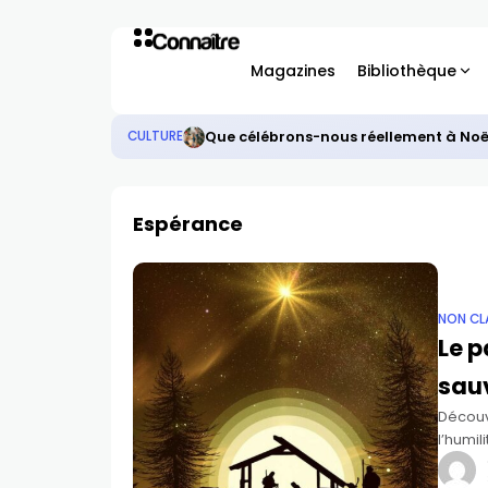
Magazines
Bibliothèque
Que célébrons-nous réellement à Noë
CULTURE
Espérance
NON CL
Le p
sau
Découvr
l’humil
Jésus-C