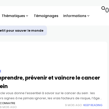
Thématiques
Témoignages
Informations
petit pour sauver le monde
E
rendre, prévenir et vaincre le cancer
ein
icle vous donne l’essentiel à savoir sur le cancer du sein : les
s signes à ne jamais ignorer, les vrais facteurs de risque, l’âge
pour commencer le
CONNAITRE
9 MOIS AGO
KEEP READING
9 MOIS AGO