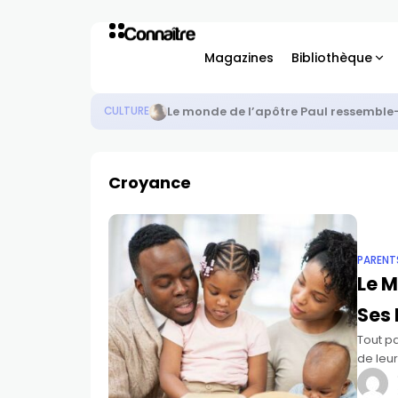
Magazines
Bibliothèque
Le paradoxe de Noël : Dieu se fait 
NON CLASSÉ
Croyance
PARENT
Le M
Ses 
Tout pa
de leur
matérie