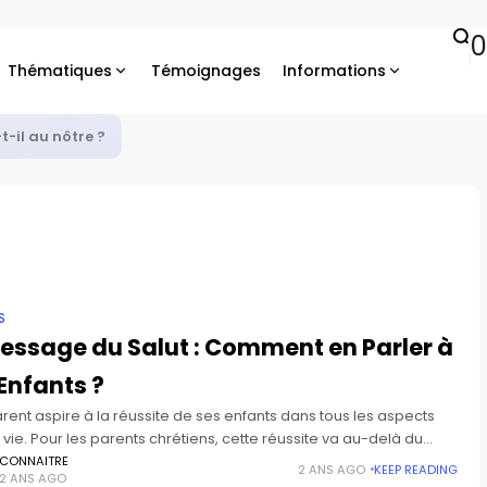
Thématiques
Témoignages
Informations
petit pour sauver le monde
S
essage du Salut : Comment en Parler à
Enfants ?
rent aspire à la réussite de ses enfants dans tous les aspects
 vie. Pour les parents chrétiens, cette réussite va au-delà du
l : elle touche à
CONNAITRE
2 ANS AGO
KEEP READING
2 ANS AGO